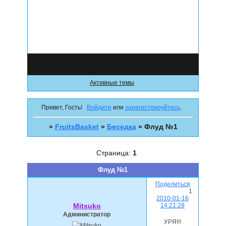
Форум
Участники
Поиск
Регистрация
Войти
Активные темы
Привет, Гость!
Войдите
или
зарегистрируйтесь
.
»
FruitsBasket
»
Беседка
»
Флуд №1
Страница:
1
Флуд №1
Поделиться
1
2010-01-16
14:21:28
Mitsuko
Администратор
УРЯ!!!