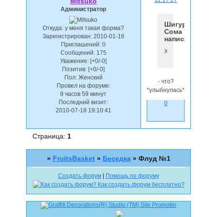
11:17:27
Mitsuko
Администратор
Шигуре
Откуда:
у меня такая форма?
Сома
Зарегистрирован
: 2010-01-16
написал(а):
Приглашений:
0
Хех...*улыбнулся*
Сообщений:
175
Уважение:
[+0/-0]
Позитив:
[+0/-0]
Пол:
Женский
- что?
Провел на форуме:
*улыбнулась*
9 часов 59 минут
Последний визит:
0
2010-07-18 19:10:41
Страница:
1
»
FruitsBasket
»
Беседка
»
Флуд №1
Создать форум
|
Помощь по форуму